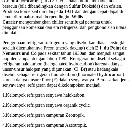
(Chlorofluorocarbon), R-12. CFC adalah nonflammable, tidak
beracun (bila dibandingkan dengan Sulfur Dioksida) dan efisien.
Produksi komersial dimulai pada 1931 dan dengan cepat dapat di
temui di rumah-rumah berpendingin.
Willis
Carrier
mengembangkan chiller sentrifugal pertama untuk
penggunaan komersial dan era refrigerasi dan pengkondisian udara
dimulai.
Penggunaan refrigeran-refrigeran yang disebutkan diatas tersingkir
setelah ditemukannya Freon (merek dagang) oleh
E.I. du Point de
Nemours and Co
pada sekitar tahun 1930an, dan menjadi sangat
populer sampai dengan tahun 1985. Refrigeran ini disebut sebagai
refrigeran halokarbon (halogenated hydrocarbon) karena adanya
unsur-unsur halogen yang digunakan (Cl, Br) atau kadangkala
disebut sebagai refrigeran fluorokarbon (fluorinated hydrocarbon)
karena danya unsure fluor (F) dalam senyawanya. Berdasarkan jenis
senyawanya, refrigeran dapat dikelompokan menjadi:
1.Kelompok refrigeran senyawa halokarbon.
2.Kelompok refrigeran senyawa organik cyclic.
3.Kelompok refrigeran campuran Zeotropik.
4.Kelompok refrigeran campuran Azeotropik.