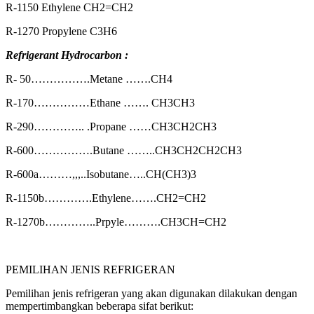
R-1150 Ethylene CH2=CH2
R-1270 Propylene C3H6
Refrigerant Hydrocarbon :
R- 50…………….Metane …….CH4
R-170……………Ethane ……. CH3CH3
R-290………….. .Propane ……CH3CH2CH3
R-600…………….Butane ……..CH3CH2CH2CH3
R-600a………,,,..Isobutane…..CH(CH3)3
R-1150b………….Ethylene…….CH2=CH2
R-1270b…………..Prpyle……….CH3CH=CH2
PEMILIHAN JENIS REFRIGERAN
Pemilihan jenis refrigeran yang akan digunakan dilakukan dengan
mempertimbangkan beberapa sifat berikut: