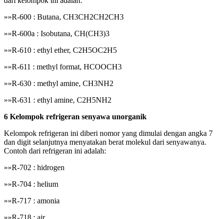
dari kelompok ini adalah:
»»R-600 : Butana, CH3CH2CH2CH3
»»R-600a : Isobutana, CH(CH3)3
»»R-610 : ethyl ether, C2H5OC2H5
»»R-611 : methyl format, HCOOCH3
»»R-630 : methyl amine, CH3NH2
»»R-631 : ethyl amine, C2H5NH2
6 Kelompok refrigeran senyawa unorganik
Kelompok refrigeran ini diberi nomor yang dimulai dengan angka 7
dan digit selanjutnya menyatakan berat molekul dari senyawanya.
Contoh dari refrigeran ini adalah:
»»R-702 : hidrogen
»»R-704 : helium
»»R-717 : amonia
»»R-718 : air