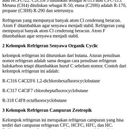
atau HCFC-22. C2Cl3F3 dituliskan sebagai R-113 atau CFC-113.
Metana (CH4) dituliskan sebagai R-50, etana (C2H6) adalah R-170,
propane (C3H8) R-290 dan seterusnya.
Refrigeran yang mempunyai banyak atom Cl cenderung beracun.
Atom F ditambahkan agar senyawa menjadi stabil. Refrigeran yang
mempunyai banyak atom Cl cenderung beracun. Atom F
ditambahkan agar senyawa menjadi stabil.
2 Kelompok Refrigeran Senyawa Organik Cyclic
kelompok refrigeran ini diturunkan dari butana. Aturan penulisan
nomor refrigeran adalah sama dengan cara penulisan refrigeran
halokarbon tetapi ditambahkan huruf C sebelum nomor. Contoh dari
kelompok refrigeran ini adalah:
R-C316 C4Cl2F6 1,2-dichlorohexafluorocyclobutane
R-C317 C4ClF7 chloroheptafluorocyclobutane
R-318 C4F8 octafluorocyclobutane
3 Kelompok Refrigeran Campuran Zeotropik
Kelompok refrigeran ini merupakan refrigeran campuran yang bisa
terdiri dari campuran refrigeran CFC, HCFC, HFC, dan HC.