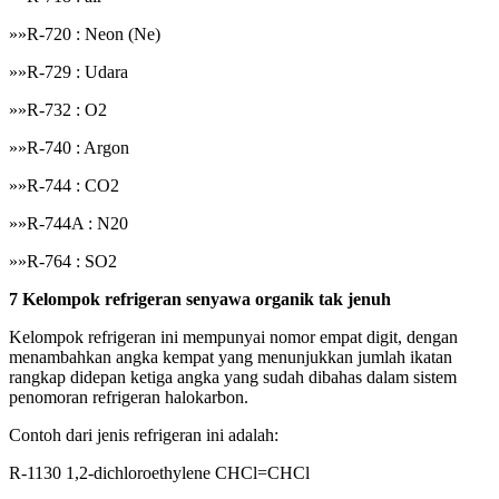
»»R-720 : Neon (Ne)
»»R-729 : Udara
»»R-732 : O2
»»R-740 : Argon
»»R-744 : CO2
»»R-744A : N20
»»R-764 : SO2
7 Kelompok refrigeran senyawa organik tak jenuh
Kelompok refrigeran ini mempunyai nomor empat digit, dengan
menambahkan angka kempat yang menunjukkan jumlah ikatan
rangkap didepan ketiga angka yang sudah dibahas dalam sistem
penomoran refrigeran halokarbon.
Contoh dari jenis refrigeran ini adalah:
R-1130 1,2-dichloroethylene CHCl=CHCl