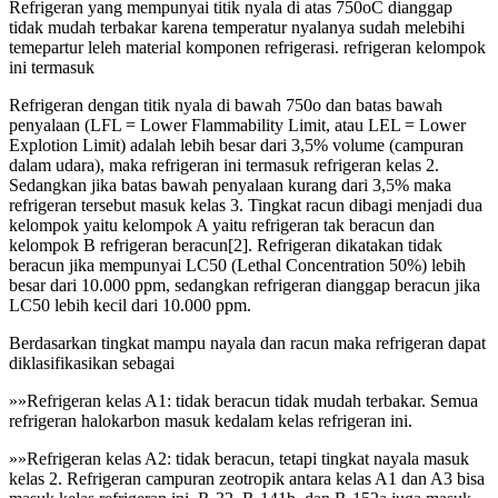
Refrigeran yang mempunyai titik nyala di atas 750oC dianggap
tidak mudah terbakar karena temperatur nyalanya sudah melebihi
temepartur leleh material komponen refrigerasi. refrigeran kelompok
ini termasuk
Refrigeran dengan titik nyala di bawah 750o dan batas bawah
penyalaan (LFL = Lower Flammability Limit, atau LEL = Lower
Explotion Limit) adalah lebih besar dari 3,5% volume (campuran
dalam udara), maka refrigeran ini termasuk refrigeran kelas 2.
Sedangkan jika batas bawah penyalaan kurang dari 3,5% maka
refrigeran tersebut masuk kelas 3. Tingkat racun dibagi menjadi dua
kelompok yaitu kelompok A yaitu refrigeran tak beracun dan
kelompok B refrigeran beracun[2]. Refrigeran dikatakan tidak
beracun jika mempunyai LC50 (Lethal Concentration 50%) lebih
besar dari 10.000 ppm, sedangkan refrigeran dianggap beracun jika
LC50 lebih kecil dari 10.000 ppm.
Berdasarkan tingkat mampu nayala dan racun maka refrigeran dapat
diklasifikasikan sebagai
»»Refrigeran kelas A1: tidak beracun tidak mudah terbakar. Semua
refrigeran halokarbon masuk kedalam kelas refrigeran ini.
»»Refrigeran kelas A2: tidak beracun, tetapi tingkat nayala masuk
kelas 2. Refrigeran campuran zeotropik antara kelas A1 dan A3 bisa