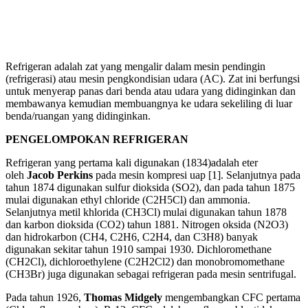
Refrigeran adalah zat yang mengalir dalam mesin pendingin
(refrigerasi) atau mesin pengkondisian udara (AC). Zat ini berfungsi
untuk menyerap panas dari benda atau udara yang didinginkan dan
membawanya kemudian membuangnya ke udara sekeliling di luar
benda/ruangan yang didinginkan.
PENGELOMPOKAN REFRIGERAN
Refrigeran yang pertama kali digunakan (1834)adalah eter
oleh
Jacob Perkins
pada mesin kompresi uap [1]. Selanjutnya pada
tahun 1874 digunakan sulfur dioksida (SO2), dan pada tahun 1875
mulai digunakan ethyl chloride (C2H5Cl) dan ammonia.
Selanjutnya metil khlorida (CH3Cl) mulai digunakan tahun 1878
dan karbon dioksida (CO2) tahun 1881. Nitrogen oksida (N2O3)
dan hidrokarbon (CH4, C2H6, C2H4, dan C3H8) banyak
digunakan sekitar tahun 1910 sampai 1930. Dichloromethane
(CH2Cl), dichloroethylene (C2H2Cl2) dan monobromomethane
(CH3Br) juga digunakan sebagai refrigeran pada mesin sentrifugal.
Pada tahun 1926,
Thomas Midgely
mengembangkan CFC pertama