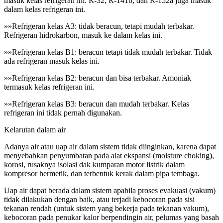
masuk kelas refrigeran ini. R-32, R-141b, dan R-152a juga masuk
dalam kelas refrigeran ini.
»»Refrigeran kelas A3: tidak beracun, tetapi mudah terbakar.
Refrigeran hidrokarbon, masuk ke dalam kelas ini.
»»Refrigeran kelas B1: beracun tetapi tidak mudah terbakar. Tidak
ada refrigeran masuk kelas ini.
»»Refrigeran kelas B2: beracun dan bisa terbakar. Amoniak
termasuk kelas refrigeran ini.
»»Refrigeran kelas B3: beracun dan mudah terbakar. Kelas
refrigeran ini tidak pernah digunakan.
Kelarutan dalam air
Adanya air atau uap air dalam sistem tidak diinginkan, karena dapat
menyebabkan penyumbatan pada alat ekspansi (moisture choking),
korosi, rusaknya isolasi dak kumparan motor listrik dalam
kompresor hermetik, dan terbentuk kerak dalam pipa tembaga.
Uap air dapat berada dalam sistem apabila proses evakuasi (vakum)
tidak dilakukan dengan baik, atau terjadi kebocoran pada sisi
tekanan rendah (untuk sistem yang bekerja pada tekanan vakum),
kebocoran pada penukar kalor berpendingin air, pelumas yang basah