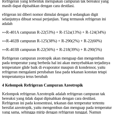
Refrigeran yang terbentuk merupakan campuran tak bereaksi yang
masih dapat dipisahkan dengan cara destilasi.
efrigeran ini diberi nomor dimulai dengan 4 sedangkan digit
selanjutnya dibuat sesuai perjanjian. Yang termasuk refrigeran ini
adalah
»»R-401A campuran R-22(53%) + R-152a(13%) + R-124(34%)
»»R-402B campuran R-125(38%) + R-290(2%) + R-22(60%)
»»R-403B campuran R-22(56%) + R-218(39%) + R-290(5%)
Refrigeran campuran zeotropik akan menguap dan mengembun
pada temperatur yang berbeda hal ini akan menyebabkan terjadinya
temperature glide baik di evaporator maupun di kondensor, yaitu
refrigeran mengalami perubahan fasa pada tekanan konstan tetapi
temperaturnya terus berubah
4 Kelompok Refrigeran Campuran Azeotropik
Kelompok refrigeran Azeotropik adalah refrigeran campuran tak
bereaksi yang tidak dapat dipisahkan dengan cara destilasi.
Refrigeran ini pada konsentrasi, tekanan dan temperatur tertentu
bersifat azeotropik, yaitu mengembun dan menguap pada temperatur
yang sama, sehingga mirip dengan refrigeran tunggal. Namun