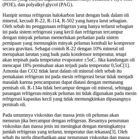
(POE), dan polyalkyl glycol (PAG).
Hampir semua refrigeran halokarbon larut dengan baik dalam oli
mineral, kecuali R-22, R-114, R-502 yang hanya larut sebagian.
Oleh sebab itu penggunaan refrigeran yang hanya terlarut sebagian
ini pada sistem refrigerasi yang kecil dan refrigeran tercampur
dengan minyak pelumas memerlukan perhatian pada sistem
pemipaan yang memungkin minyak pelumas kembali ke kompresor
secara gravitasi. Sebagai contoh R-22 dengan 10% mineral oil
merupakan larutan yang baik pada kondensor temperatur, tetapi
akan terpisah pada temperatur evaporator ±5oC. Jika kandungan oli
mencapai 18% pemisahan akan terjadi pada temperatur 0,5oC[1].
Amonia dan CO2 tidak larut dalam oli mineral oleh sebab itu
pemakaian refrigeran ini pada mesin refrigerasi besar tidak menjadi
masalah karena pencampuran dapat diatasi dengan memasang
pemisah oli. R-134a tidak bercampur dengan oli mineral, sehingga
pasangan refrigeran-minyak pelumas ini tidak digunakan pada mesin
refrigerasi kapasitas kecil yang tidak memungkinkan dipasangnya
pemisah oli.
Pada umumnya viskositas dan massa jenis oli pelumas akan
menurun jika bercampur dengan refrigeran. Besarnya penurunan
viskositas dan massa jenis ini meningkat dengan meningkatnya
jumlah refrigeran yang terlarut, temperatur dan tekanan[3]. Oleh
sebab itu perlu diperhatikan agar penurunan viskositas dan massa