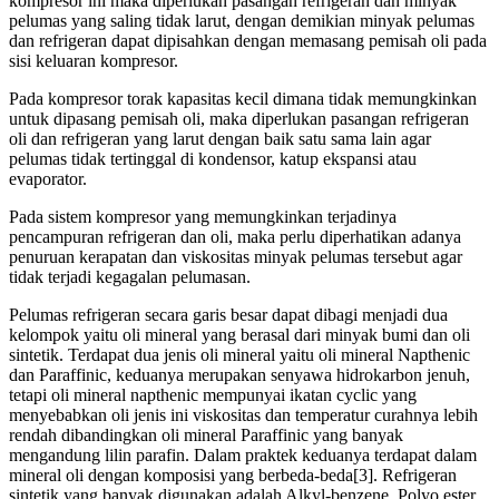
kompresor ini maka diperlukan pasangan refrigeran dan minyak
pelumas yang saling tidak larut, dengan demikian minyak pelumas
dan refrigeran dapat dipisahkan dengan memasang pemisah oli pada
sisi keluaran kompresor.
Pada kompresor torak kapasitas kecil dimana tidak memungkinkan
untuk dipasang pemisah oli, maka diperlukan pasangan refrigeran
oli dan refrigeran yang larut dengan baik satu sama lain agar
pelumas tidak tertinggal di kondensor, katup ekspansi atau
evaporator.
Pada sistem kompresor yang memungkinkan terjadinya
pencampuran refrigeran dan oli, maka perlu diperhatikan adanya
penuruan kerapatan dan viskositas minyak pelumas tersebut agar
tidak terjadi kegagalan pelumasan.
Pelumas refrigeran secara garis besar dapat dibagi menjadi dua
kelompok yaitu oli mineral yang berasal dari minyak bumi dan oli
sintetik. Terdapat dua jenis oli mineral yaitu oli mineral Napthenic
dan Paraffinic, keduanya merupakan senyawa hidrokarbon jenuh,
tetapi oli mineral napthenic mempunyai ikatan cyclic yang
menyebabkan oli jenis ini viskositas dan temperatur curahnya lebih
rendah dibandingkan oli mineral Paraffinic yang banyak
mengandung lilin parafin. Dalam praktek keduanya terdapat dalam
mineral oli dengan komposisi yang berbeda-beda[3]. Refrigeran
sintetik yang banyak digunakan adalah Alkyl-benzene, Polyo ester