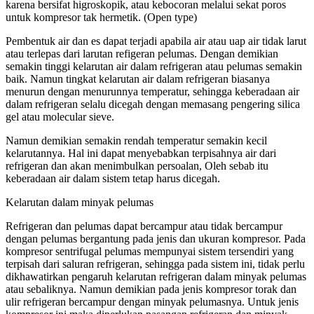
karena bersifat higroskopik, atau kebocoran melalui sekat poros
untuk kompresor tak hermetik. (Open type)
Pembentuk air dan es dapat terjadi apabila air atau uap air tidak larut
atau terlepas dari larutan refigeran pelumas. Dengan demikian
semakin tinggi kelarutan air dalam refrigeran atau pelumas semakin
baik. Namun tingkat kelarutan air dalam refrigeran biasanya
menurun dengan menurunnya temperatur, sehingga keberadaan air
dalam refrigeran selalu dicegah dengan memasang pengering silica
gel atau molecular sieve.
Namun demikian semakin rendah temperatur semakin kecil
kelarutannya. Hal ini dapat menyebabkan terpisahnya air dari
refrigeran dan akan menimbulkan persoalan, Oleh sebab itu
keberadaan air dalam sistem tetap harus dicegah.
Kelarutan dalam minyak pelumas
Refrigeran dan pelumas dapat bercampur atau tidak bercampur
dengan pelumas bergantung pada jenis dan ukuran kompresor. Pada
kompresor sentrifugal pelumas mempunyai sistem tersendiri yang
terpisah dari saluran refrigeran, sehingga pada sistem ini, tidak perlu
dikhawatirkan pengaruh kelarutan refrigeran dalam minyak pelumas
atau sebaliknya. Namun demikian pada jenis kompresor torak dan
ulir refrigeran bercampur dengan minyak pelumasnya. Untuk jenis