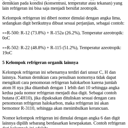
demikian pada kondisi (konsentrasi, temperatur atau tekanan) yang
lain refrigeran ini bisa saja menjadi bersifat zeotropik.
Kelompok refrigeran ini diberi nomor dimulai dengan angka lima,
sedangkan digit berikutnya dibuat sesuai perjanjian, sebagai contoh:
»»R-500: R-12 (73.8%) + R-152a (26.2%), Temperatur azeotropik:
0oC
»»R-502: R-22 (48.8%) + R-115 (51.2%), Temperatur azeotropik:
19oC
5 Kelompok refrigeran organik lainnya
Kelompok refrigeran ini sebenarnya terdiri dari unsur C, H dan
lainnya. Namun demikian cara penulisan nomornya tidak dapat
mengikuti cara penomoran refrigeran halokarbon karena jumlah
atom H nya jika ditambah dengan 1 lebih dari 10 sehingga angka
kedua pada nomor refrigeran menjadi dua digit. Sebagai contoh
butana (C4H10), jika dipaksakan dituliskan sesuai dengan cara
penomoran refrigeran halokarbon, maka refrigeran ini akan
bernomor R-3110, sehingga akan menimbulkan kerancuan.
Nomor kelompok refrigeran ini dimulai dengan angka 6 dan digit
lainnya dipilih sebarang berdasarkan kesepakatan. Contoh refrigeran