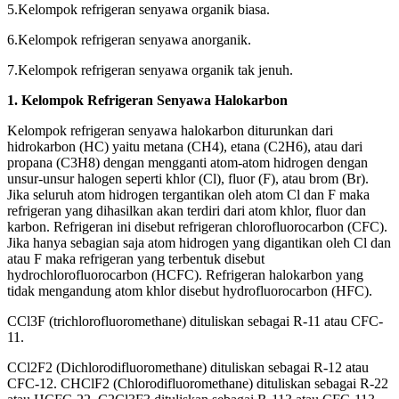
5.Kelompok refrigeran senyawa organik biasa.
6.Kelompok refrigeran senyawa anorganik.
7.Kelompok refrigeran senyawa organik tak jenuh.
1. Kelompok Refrigeran Senyawa Halokarbon
Kelompok refrigeran senyawa halokarbon diturunkan dari
hidrokarbon (HC) yaitu metana (CH4), etana (C2H6), atau dari
propana (C3H8) dengan mengganti atom-atom hidrogen dengan
unsur-unsur halogen seperti khlor (Cl), fluor (F), atau brom (Br).
Jika seluruh atom hidrogen tergantikan oleh atom Cl dan F maka
refrigeran yang dihasilkan akan terdiri dari atom khlor, fluor dan
karbon. Refrigeran ini disebut refrigeran chlorofluorocarbon (CFC).
Jika hanya sebagian saja atom hidrogen yang digantikan oleh Cl dan
atau F maka refrigeran yang terbentuk disebut
hydrochlorofluorocarbon (HCFC). Refrigeran halokarbon yang
tidak mengandung atom khlor disebut hydrofluorocarbon (HFC).
CCl3F (trichlorofluoromethane) dituliskan sebagai R-11 atau CFC-
11.
CCl2F2 (Dichlorodifluoromethane) dituliskan sebagai R-12 atau
CFC-12. CHClF2 (Chlorodifluoromethane) dituliskan sebagai R-22