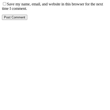
Save my name, email, and website in this browser for the next
time I comment.
PT. Hasta Prakarsa Cipta
Adalah Perusahaan yang bergerak dibidang Pendingin dan Tata
Udara ( HVACR) berdiri sejak Tahun 2010
Dengan Teknisi Kompeten BNSP ( Badan Nasional Sertifikasi
Profesi )