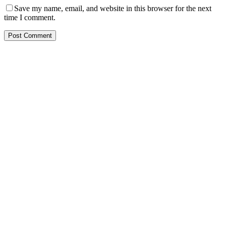
Save my name, email, and website in this browser for the next
time I comment.
PT. Hasta Prakarsa Cipta
Adalah Perusahaan yang bergerak dibidang Pendingin dan Tata
Udara ( HVACR) berdiri sejak Tahun 2010
Dengan Teknisi Kompeten BNSP ( Badan Nasional Sertifikasi
Profesi )