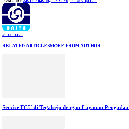
Next article
Jasa Pemasangan AC Fujitsu di Cipedak
adminhasta
RELATED ARTICLES
MORE FROM AUTHOR
Service FCU di Tegalrejo dengan Layanan Pengadaan