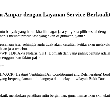
tu Ampar dengan Layanan Service Berkualit
u banyak yang harus kita lihat agar jasa yang kita pilih sesuai dengan
harus melihat profile jasa yang akan di gunakan, yaitu :
erusahaan jasa, sehingga anda tidak akan kesulitan ketika akan melaku
aan jasa tersebut.
 NPWP, TDP, Akta Notaris, SKT, Domisili dan yang paling penting adala
 menggunakan faktur pajak.
ut.
 HVACR (Heating Ventilating Air Conditioning and Refrigeration) berdi
k yang berpengalaman di bidangnya dan melayani wilayah Bukit Duri.
eknik melakukan pelatihan rutin bergantian, guna memastikan skil t