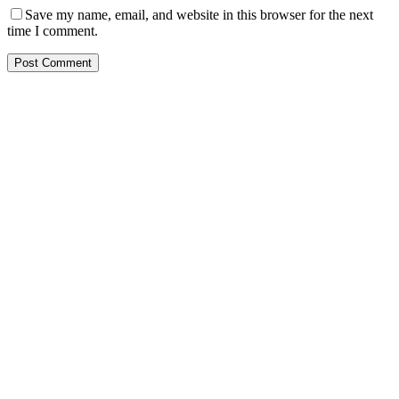
Save my name, email, and website in this browser for the next
time I comment.
PT. Hasta Prakarsa Cipta
Adalah Perusahaan yang bergerak dibidang Pendingin dan Tata
Udara ( HVACR) berdiri sejak Tahun 2010
Dengan Teknisi Kompeten BNSP ( Badan Nasional Sertifikasi
Profesi )