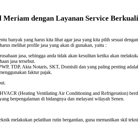
l Meriam dengan Layanan Service Berkualit
u banyak yang harus kita lihat agar jasa yang kita pilih sesuai dengan
harus melihat profile jasa yang akan di gunakan, yaitu :
erusahaan jasa, sehingga anda tidak akan kesulitan ketika akan melaku
aan jasa tersebut.
 NPWP, TDP, Akta Notaris, SKT, Domisili dan yang paling penting adala
 menggunakan faktur pajak.
ut.
 HVACR (Heating Ventilating Air Conditioning and Refrigeration) berdi
k yang berpengalaman di bidangnya dan melayani wilayah Senen.
eknik melakukan pelatihan rutin bergantian, guna memastikan skil t