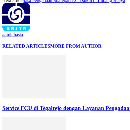
Next article
Jasa Pengadaan Sparepart AC Daikin di Lubang Buaya
adminhasta
RELATED ARTICLES
MORE FROM AUTHOR
Service FCU di Tegalrejo dengan Layanan Pengadaan