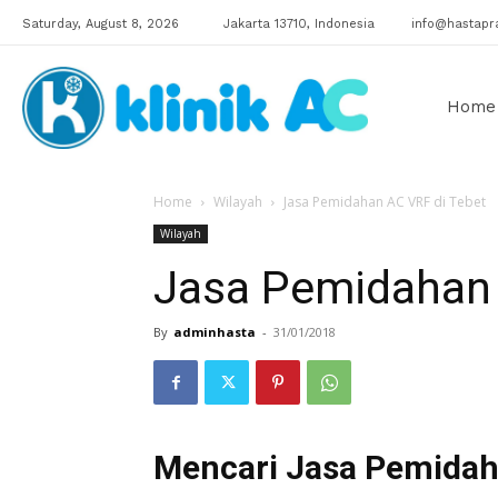
Saturday, August 8, 2026
Jakarta 13710, Indonesia
info@hastapra
Klinik
Home
Home
Wilayah
Jasa Pemidahan AC VRF di Tebet
AC
Wilayah
Jasa Pemidahan 
By
adminhasta
-
31/01/2018
Mencari Jasa Pemidah