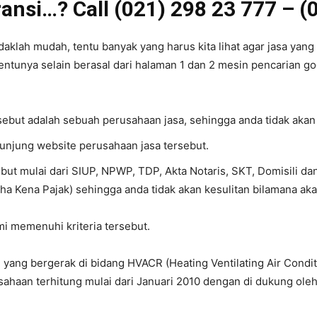
ansi…? Call (021) 298 23 777 – (
klah mudah, tentu banyak yang harus kita lihat agar jasa yang k
entunya selain berasal dari halaman 1 dan 2 mesin pencarian goog
rsebut adalah sebuah perusahaan jasa, sehingga anda tidak akan
gunjung website perusahaan jasa tersebut.
ebut mulai dari SIUP, NPWP, TDP, Akta Notaris, SKT, Domisili d
ha Kena Pajak) sehingga anda tidak akan kesulitan bilamana ak
ami memenuhi kriteria tersebut.
yang bergerak di bidang HVACR (Heating Ventilating Air Conditi
ahaan terhitung mulai dari Januari 2010 dengan di dukung ole