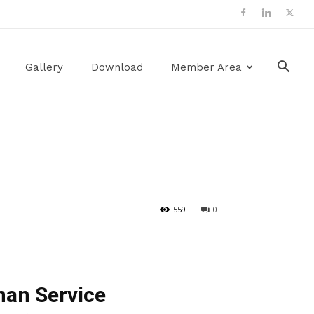
Gallery
Download
Member Area
559
0
nan Service