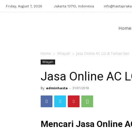
Friday, August 7, 2026
Jakarta 13710, Indonesia
info@hastaprakar
Klinik
Home
Home
Wilayah
Jasa Online AC LG di Taman Sari
AC
Wilayah
Jasa Online AC L
By
adminhasta
-
31/01/2018
Mencari Jasa Online A