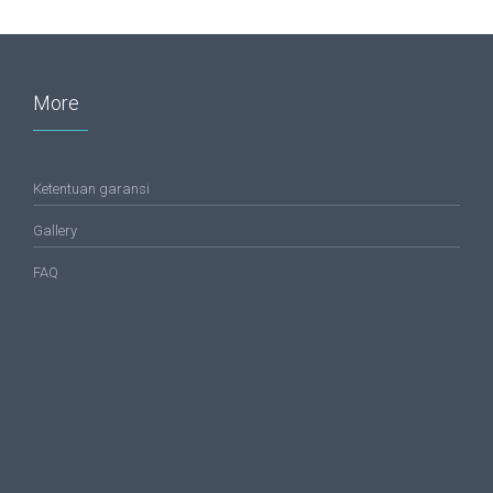
More
Ketentuan garansi
Gallery
FAQ