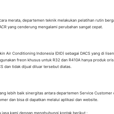
ra merata, departemen teknik melakukan pelatihan rutin bergan
CR yang cenderung mengalami perubahan sangat cepat.
ikin Air Conditioning Indonesia (DID) sebagai DACS yang di lis
gunakan freon khusus untuk R32 dan R410A hanya produk orisin
 dan tidak dijual diluar tersebut diatas.
g lebih baik sinergitas antara departemen Service Customer d
mer dan bisa di dapatkan melalui aplikasi dan website.
 jasa kami dengan menghubungi kontak berikut :