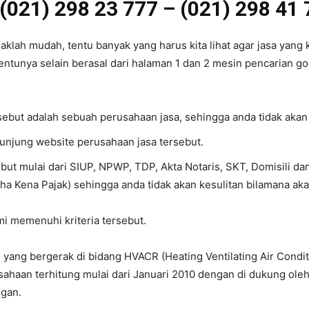
(021) 298 23 777 – (021) 298 41
aklah mudah, tentu banyak yang harus kita lihat agar jasa yang k
entunya selain berasal dari halaman 1 dan 2 mesin pencarian goog
rsebut adalah sebuah perusahaan jasa, sehingga anda tidak akan
gunjung website perusahaan jasa tersebut.
ebut mulai dari SIUP, NPWP, TDP, Akta Notaris, SKT, Domisili d
ha Kena Pajak) sehingga anda tidak akan kesulitan bilamana ak
ami memenuhi kriteria tersebut.
yang bergerak di bidang HVACR (Heating Ventilating Air Conditi
ahaan terhitung mulai dari Januari 2010 dengan di dukung ole
egan.