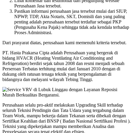
Lihat komentar dan testimonial dari pengunjung website
Perusahaan Jasa tersebut.
Pastikan informasi perusahaan jasa tersebut mulai dari SIUP,
NPWP, TDP, Akta Notaris, SKT, Domisili dan yang paling
penting adalah perusahaan tersebut terdaftar sebagai PKP
(Pengusaha Kena Pajak) sehingga tidak ada kendala terhadap
Proses Administrasi.
Dari prasyarat diatas, perusahaan kami memenuhi kriteria tersebut.
PT. Hasta Prakarsa Cipta adalah Perusahaan yang bergerak di
bidang HVACR (Heating Ventilating Air Conditioning and
Refrigeration) berdiri sejak tahun 2008 dan resmi menjadi sebuah
Perseroan Terbatas terhitung mulai dari Januari 2010 dengan di
dukung oleh ratusan tenaga teknik yang berpengalaman di
bidangnya dan melayani wilayah Tebing Tinggi.
Perusahaan selalu pro-aktif melakukan Upgrading Skill terhadap
seluruh Teknisi Pendingin dan Tata Udara yang tergabung dalam
Team Work, mampu bekerja dalam Tekanan serta dibekali dengan
Sertifikat Keahlian dari BNSP ( Badan Nasional Sertifikasi Profesi ).
Teknisi yang dipekerjakan mampu memberikan Analisa dan
Penyelesaian secara tepat efektif dan efisien.