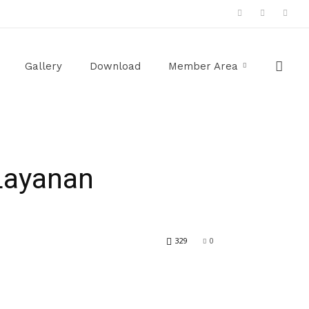
Gallery
Download
Member Area
 Layanan
329
0