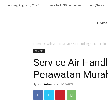
Thursday, August 6, 2026
Jakarta 13710, Indonesia
info@hastapr
Klinik
Home
Home
Wilayah
Service Air Handling Unit di Pal
AC
Wilayah
Service Air Hand
Perawatan Murah 
By
adminhasta
-
12/10/2019