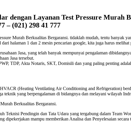
alar dengan Layanan Test Pressure Murah Be
 – (021) 298 41 777
ssure Murah Berkualitas Bergaransi. tidaklah mudah, tentu banyak yang 
al dari halaman 1 dan 2 mesin pencarian google, kita juga harus melihat 
 Perusahaan Jasa, yang telah banyak mempunyai pengalaman dibidangnya
haan Jasa tersebut.
 NPWP, TDP, Akta Notaris, SKT, Domisili dan yang paling penting adala
 HVACR (Heating Ventilating Air Conditioning and Refrigeration) berd
naga teknik yang berpengalaman di bidangnya dan melayani wilayah Ind
uruh Teknisi Pendingin dan Tata Udara yang tergabung dalam Team Wor
ang dipekerjakan mampu memberikan Analisa dan Penyelesaian secara tep