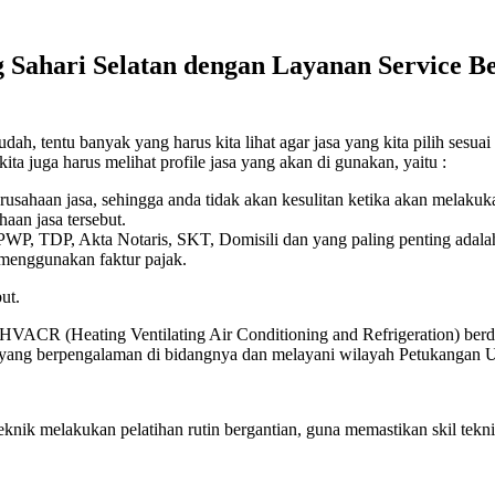
Sahari Selatan dengan Layanan Service Be
, tentu banyak yang harus kita lihat agar jasa yang kita pilih sesuai
ita juga harus melihat profile jasa yang akan di gunakan, yaitu :
erusahaan jasa, sehingga anda tidak akan kesulitan ketika akan melaku
aan jasa tersebut.
 NPWP, TDP, Akta Notaris, SKT, Domisili dan yang paling penting adala
 menggunakan faktur pajak.
ut.
 HVACR (Heating Ventilating Air Conditioning and Refrigeration) berdi
k yang berpengalaman di bidangnya dan melayani wilayah Petukangan U
eknik melakukan pelatihan rutin bergantian, guna memastikan skil t