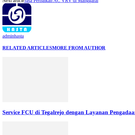
Next article
Jasa Perbaikan AC VRV di Manggarai
adminhasta
RELATED ARTICLES
MORE FROM AUTHOR
Service FCU di Tegalrejo dengan Layanan Pengadaan