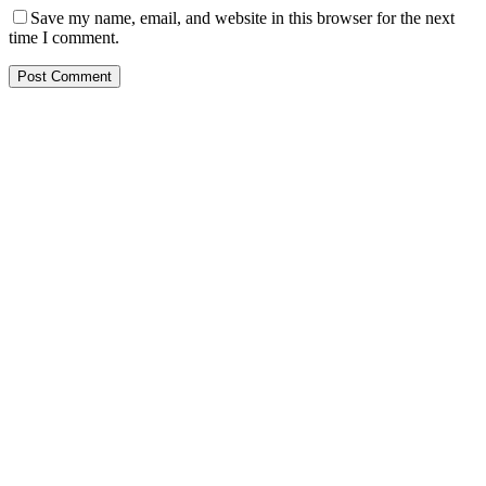
Save my name, email, and website in this browser for the next
time I comment.
PT. Hasta Prakarsa Cipta
Adalah Perusahaan yang bergerak dibidang Pendingin dan Tata
Udara ( HVACR) berdiri sejak Tahun 2010
Dengan Teknisi Kompeten BNSP ( Badan Nasional Sertifikasi
Profesi )