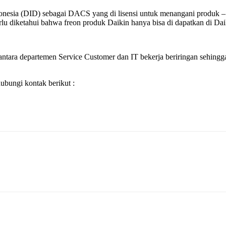
Indonesia (DID) sebagai DACS yang di lisensi untuk menangani produ
 diketahui bahwa freon produk Daikin hanya bisa di dapatkan di Daikin 
ntara departemen Service Customer dan IT bekerja beriringan sehingga 
bungi kontak berikut :