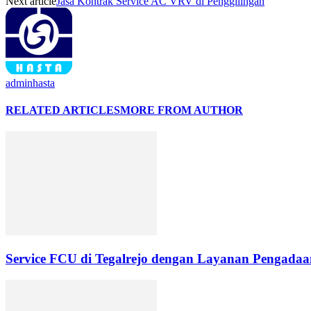
Next article
Jasa Kontrak Service AC VRV di Penggilingan
adminhasta
RELATED ARTICLES
MORE FROM AUTHOR
Service FCU di Tegalrejo dengan Layanan Pengadaan