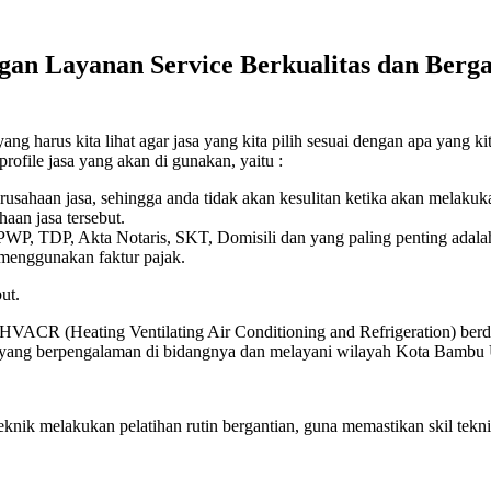
n Layanan Service Berkualitas dan Bergar
 harus kita lihat agar jasa yang kita pilih sesuai dengan apa yang kita
profile jasa yang akan di gunakan, yaitu :
erusahaan jasa, sehingga anda tidak akan kesulitan ketika akan melaku
aan jasa tersebut.
 NPWP, TDP, Akta Notaris, SKT, Domisili dan yang paling penting adala
 menggunakan faktur pajak.
ut.
 HVACR (Heating Ventilating Air Conditioning and Refrigeration) berdi
ik yang berpengalaman di bidangnya dan melayani wilayah Kota Bambu 
eknik melakukan pelatihan rutin bergantian, guna memastikan skil t