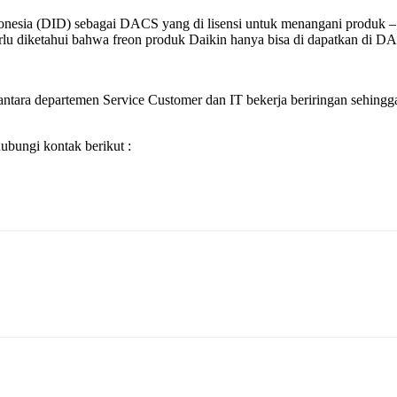
Indonesia (DID) sebagai DACS yang di lisensi untuk menangani produ
u diketahui bahwa freon produk Daikin hanya bisa di dapatkan di DACS 
ntara departemen Service Customer dan IT bekerja beriringan sehingga 
bungi kontak berikut :