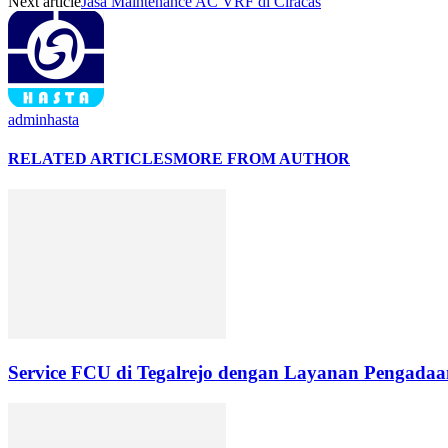
Next article
Jasa Maintenance AC VRF di Ciracas
adminhasta
RELATED ARTICLES
MORE FROM AUTHOR
Service FCU di Tegalrejo dengan Layanan Pengadaan