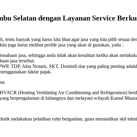
bu Selatan dengan Layanan Service Berkua
entu banyak yang harus kita lihat agar jasa yang kita pilih sesuai den
ita juga harus melihat profile jasa yang akan di gunakan, yaitu :
erusahaan jasa, sehingga anda tidak akan kesulitan ketika akan melaku
aan jasa tersebut.
 NPWP, TDP, Akta Notaris, SKT, Domisili dan yang paling penting adala
 menggunakan faktur pajak.
ut.
 HVACR (Heating Ventilating Air Conditioning and Refrigeration) berdi
ik yang berpengalaman di bidangnya dan melayani wilayah Kamal Muara
eknik melakukan pelatihan rutin bergantian, guna memastikan skil t