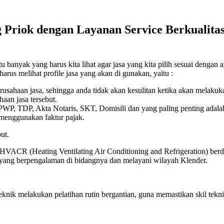
 Priok dengan Layanan Service Berkualitas
 banyak yang harus kita lihat agar jasa yang kita pilih sesuai dengan a
harus melihat profile jasa yang akan di gunakan, yaitu :
erusahaan jasa, sehingga anda tidak akan kesulitan ketika akan melaku
aan jasa tersebut.
 NPWP, TDP, Akta Notaris, SKT, Domisili dan yang paling penting adala
 menggunakan faktur pajak.
ut.
 HVACR (Heating Ventilating Air Conditioning and Refrigeration) berdi
k yang berpengalaman di bidangnya dan melayani wilayah Klender.
eknik melakukan pelatihan rutin bergantian, guna memastikan skil t