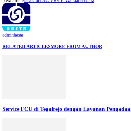
Next article
Jasa Cuci AC VRV di Gandaria Utara
adminhasta
RELATED ARTICLES
MORE FROM AUTHOR
Service FCU di Tegalrejo dengan Layanan Pengadaan