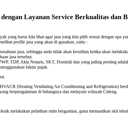
engan Layanan Service Berkualitas dan Be
yang harus kita lihat agar jasa yang kita pilih sesuai dengan apa yang
elihat profile jasa yang akan di gunakan, yaitu :
erusahaan jasa, sehingga anda tidak akan kesulitan ketika akan melaku
aan jasa tersebut.
 NPWP, TDP, Akta Notaris, SKT, Domisili dan yang paling penting adala
 menggunakan faktur pajak.
ut.
 HVACR (Heating Ventilating Air Conditioning and Refrigeration) berdi
k yang berpengalaman di bidangnya dan melayani wilayah Cideng.
eknik melakukan pelatihan rutin bergantian, guna memastikan skil t