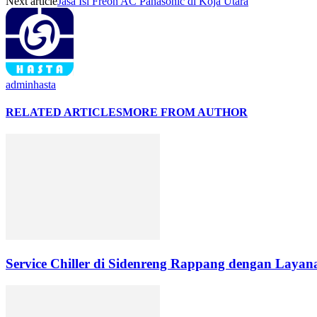
Next article
Jasa Isi Freon AC Panasonic di Koja Utara
adminhasta
RELATED ARTICLES
MORE FROM AUTHOR
Service Chiller di Sidenreng Rappang dengan Layana