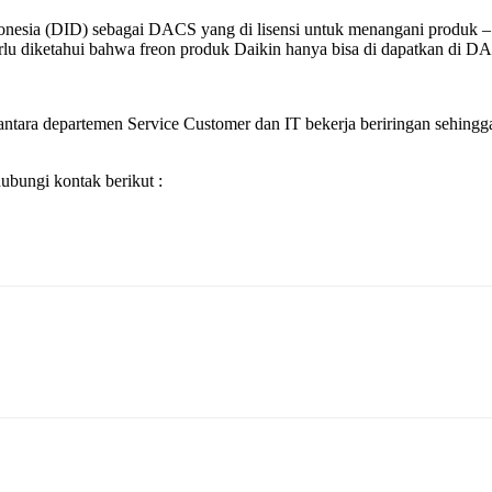
Indonesia (DID) sebagai DACS yang di lisensi untuk menangani produ
u diketahui bahwa freon produk Daikin hanya bisa di dapatkan di DACS 
ntara departemen Service Customer dan IT bekerja beriringan sehingga 
bungi kontak berikut :