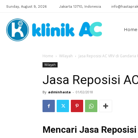
Sunday, August 9, 2026
Jakarta 13710, Indonesia
info@hastaprak
Klinik
Home
Home
Wilayah
Jasa Reposisi AC VRV di Gandaria 
AC
Wilayah
Jasa Reposisi AC
By
adminhasta
-
01/02/2018
Mencari Jasa Reposisi