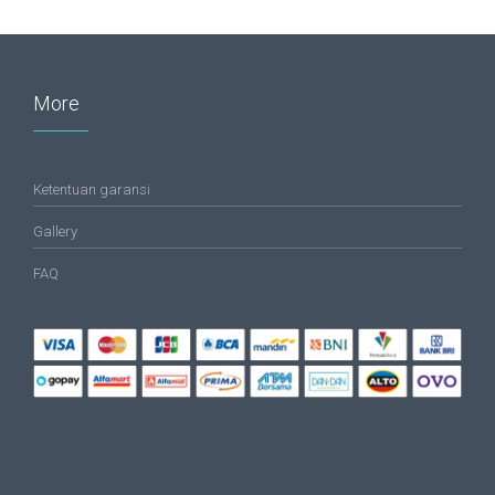
More
Ketentuan garansi
Gallery
FAQ