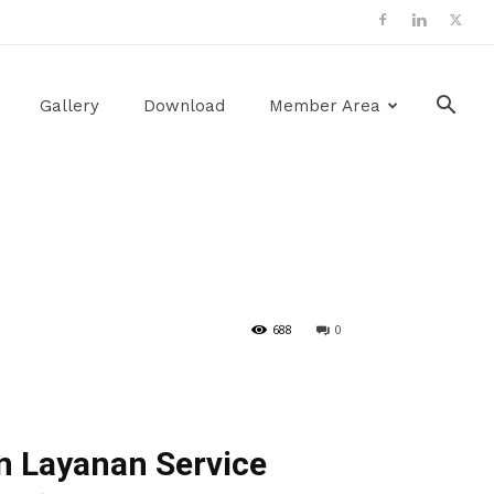
Gallery
Download
Member Area
688
0
n Layanan Service