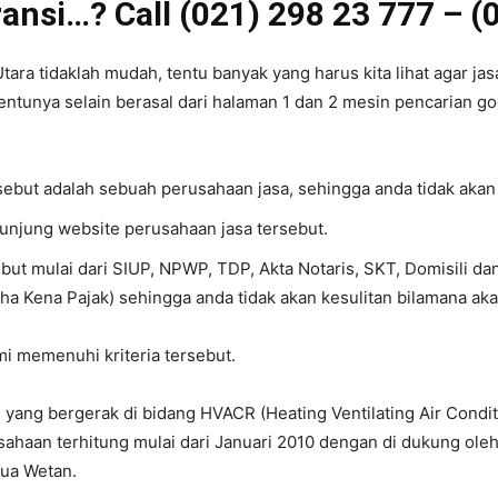
ansi…? Call (021) 298 23 777 – (
ara tidaklah mudah, tentu banyak yang harus kita lihat agar jasa
entunya selain berasal dari halaman 1 dan 2 mesin pencarian goog
rsebut adalah sebuah perusahaan jasa, sehingga anda tidak akan
gunjung website perusahaan jasa tersebut.
ebut mulai dari SIUP, NPWP, TDP, Akta Notaris, SKT, Domisili d
ha Kena Pajak) sehingga anda tidak akan kesulitan bilamana ak
ami memenuhi kriteria tersebut.
yang bergerak di bidang HVACR (Heating Ventilating Air Conditi
ahaan terhitung mulai dari Januari 2010 dengan di dukung ole
Dua Wetan.