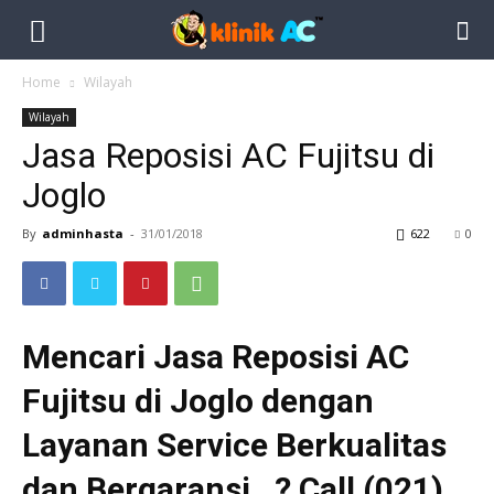
Home
Wilayah
Wilayah
Jasa Reposisi AC Fujitsu di
Joglo
By
adminhasta
-
31/01/2018
622
0
Mencari Jasa Reposisi AC
Fujitsu di Joglo dengan
Layanan Service Berkualitas
dan Bergaransi…? Call (021)