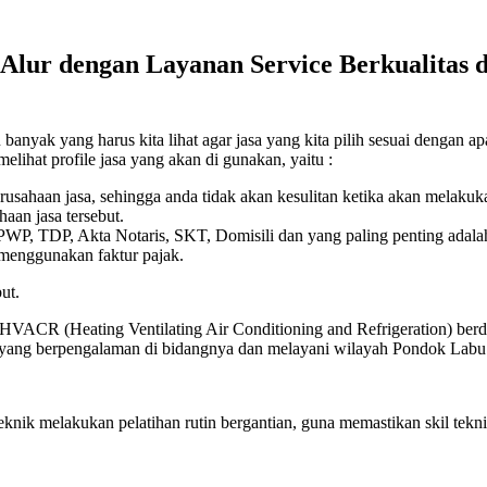
Alur dengan Layanan Service Berkualitas d
nyak yang harus kita lihat agar jasa yang kita pilih sesuai dengan apa
elihat profile jasa yang akan di gunakan, yaitu :
erusahaan jasa, sehingga anda tidak akan kesulitan ketika akan melaku
aan jasa tersebut.
 NPWP, TDP, Akta Notaris, SKT, Domisili dan yang paling penting adala
 menggunakan faktur pajak.
ut.
 HVACR (Heating Ventilating Air Conditioning and Refrigeration) berdi
ik yang berpengalaman di bidangnya dan melayani wilayah Pondok Labu
eknik melakukan pelatihan rutin bergantian, guna memastikan skil t