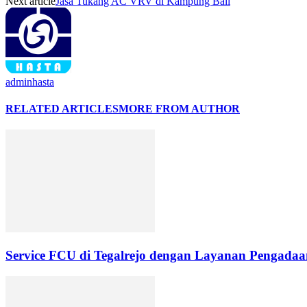
Next article
Jasa Tukang AC VRV di Kampung Bali
adminhasta
RELATED ARTICLES
MORE FROM AUTHOR
Service FCU di Tegalrejo dengan Layanan Pengadaan