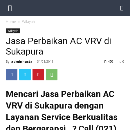
Home
Wilayah
Wilayah
Jasa Perbaikan AC VRV di
Sukapura
By
adminhasta
-
31/01/2018
470
0
Mencari Jasa Perbaikan AC
VRV di Sukapura dengan
Layanan Service Berkualitas
dan Bergaransi…? Call (021)