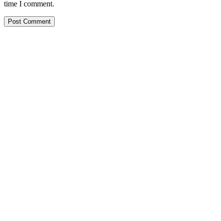
time I comment.
PT. Hasta Prakarsa Cipta
Adalah Perusahaan yang bergerak dibidang Pendingin dan Tata
Udara ( HVACR) berdiri sejak Tahun 2010
Dengan Teknisi Kompeten BNSP ( Badan Nasional Sertifikasi
Profesi )
More