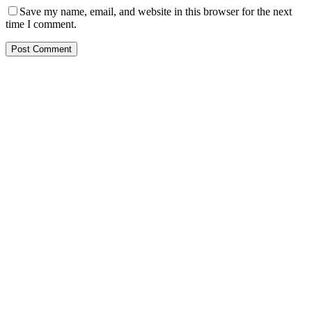
Save my name, email, and website in this browser for the next
time I comment.
PT. Hasta Prakarsa Cipta
Adalah Perusahaan yang bergerak dibidang Pendingin dan Tata
Udara ( HVACR) berdiri sejak Tahun 2010
Dengan Teknisi Kompeten BNSP ( Badan Nasional Sertifikasi
Profesi )