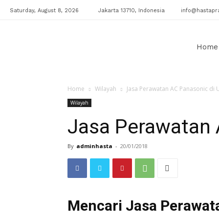
Saturday, August 8, 2026
Jakarta 13710, Indonesia
info@hastapra
Klinik
Home
Home
Wilayah
Jasa Perawatan AC Panasonic di 
AC
Wilayah
Jasa Perawatan 
By
adminhasta
-
20/01/2018
Mencari Jasa Perawat