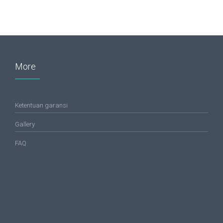
More
Ketentuan garansi
Gallery
FAQ