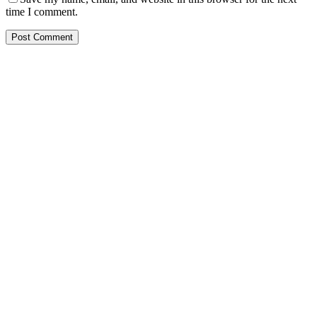
time I comment.
PT. Hasta Prakarsa Cipta
Adalah Perusahaan yang bergerak dibidang Pendingin dan Tata
Udara ( HVACR) berdiri sejak Tahun 2010
Dengan Teknisi Kompeten BNSP ( Badan Nasional Sertifikasi
Profesi )
More