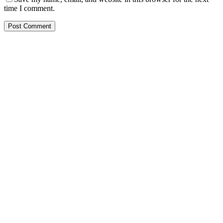
time I comment.
PT. Hasta Prakarsa Cipta
Adalah Perusahaan yang bergerak dibidang Pendingin dan Tata
Udara ( HVACR) berdiri sejak Tahun 2010
Dengan Teknisi Kompeten BNSP ( Badan Nasional Sertifikasi
Profesi )
More