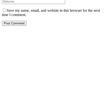
Save my name, email, and website in this browser for the next
time I comment.
PT. Hasta Prakarsa Cipta
Adalah Perusahaan yang bergerak dibidang Pendingin dan Tata
Udara ( HVACR) berdiri sejak Tahun 2010
Dengan Teknisi Kompeten BNSP ( Badan Nasional Sertifikasi
Profesi )