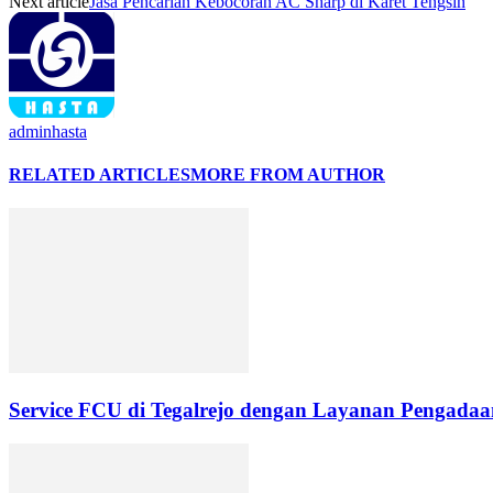
Next article
Jasa Pencarian Kebocoran AC Sharp di Karet Tengsin
adminhasta
RELATED ARTICLES
MORE FROM AUTHOR
Service FCU di Tegalrejo dengan Layanan Pengadaan