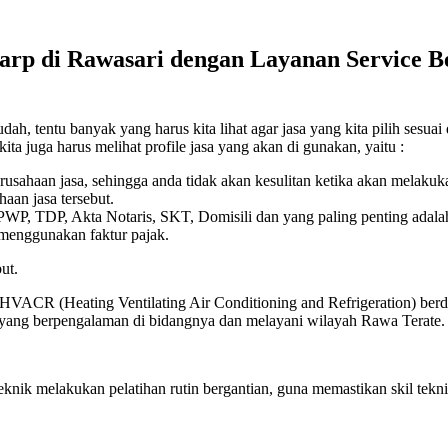
rp di Rawasari dengan Layanan Service Be
, tentu banyak yang harus kita lihat agar jasa yang kita pilih sesuai
ita juga harus melihat profile jasa yang akan di gunakan, yaitu :
erusahaan jasa, sehingga anda tidak akan kesulitan ketika akan melaku
aan jasa tersebut.
 NPWP, TDP, Akta Notaris, SKT, Domisili dan yang paling penting adala
 menggunakan faktur pajak.
ut.
 HVACR (Heating Ventilating Air Conditioning and Refrigeration) berdi
k yang berpengalaman di bidangnya dan melayani wilayah Rawa Terate.
eknik melakukan pelatihan rutin bergantian, guna memastikan skil t