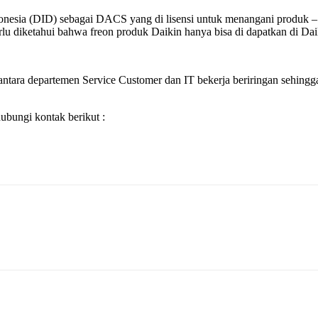
Indonesia (DID) sebagai DACS yang di lisensi untuk menangani produ
 diketahui bahwa freon produk Daikin hanya bisa di dapatkan di Daikin 
ntara departemen Service Customer dan IT bekerja beriringan sehingga 
bungi kontak berikut :