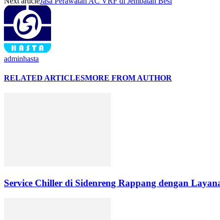
Next article
Jasa Perawatan AC VRF di Jembatan Besi
adminhasta
RELATED ARTICLES
MORE FROM AUTHOR
Service Chiller di Sidenreng Rappang dengan Layana