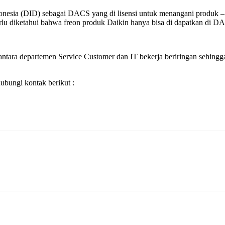
Indonesia (DID) sebagai DACS yang di lisensi untuk menangani produ
u diketahui bahwa freon produk Daikin hanya bisa di dapatkan di DACS 
ntara departemen Service Customer dan IT bekerja beriringan sehingga 
bungi kontak berikut :