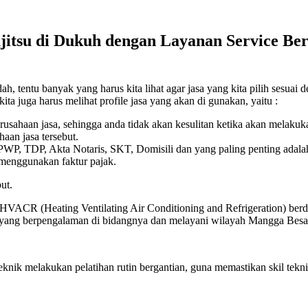
itsu di Dukuh dengan Layanan Service Berk
 tentu banyak yang harus kita lihat agar jasa yang kita pilih sesuai d
ita juga harus melihat profile jasa yang akan di gunakan, yaitu :
erusahaan jasa, sehingga anda tidak akan kesulitan ketika akan melaku
aan jasa tersebut.
 NPWP, TDP, Akta Notaris, SKT, Domisili dan yang paling penting adala
 menggunakan faktur pajak.
ut.
 HVACR (Heating Ventilating Air Conditioning and Refrigeration) berdi
ik yang berpengalaman di bidangnya dan melayani wilayah Mangga Besa
eknik melakukan pelatihan rutin bergantian, guna memastikan skil t