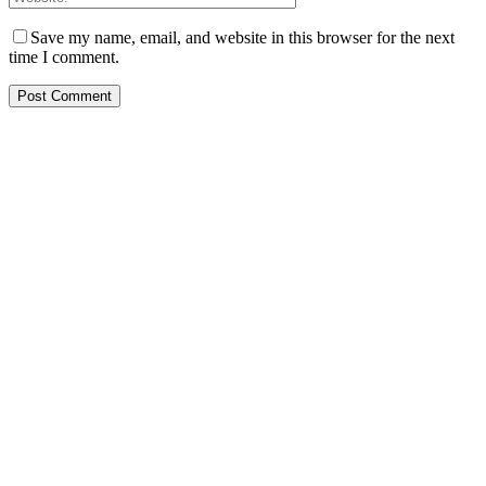
Save my name, email, and website in this browser for the next
time I comment.
PT. Hasta Prakarsa Cipta
Adalah Perusahaan yang bergerak dibidang Pendingin dan Tata
Udara ( HVACR) berdiri sejak Tahun 2010
Dengan Teknisi Kompeten BNSP ( Badan Nasional Sertifikasi
Profesi )