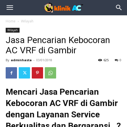
Home
Wilayah
Wilayah
Jasa Pencarian Kebocoran
AC VRF di Gambir
By
adminhasta
-
03/01/2018
625
0
Mencari Jasa Pencarian
Kebocoran AC VRF di Gambir
dengan Layanan Service
Berkualitas dan Bergaransi…?