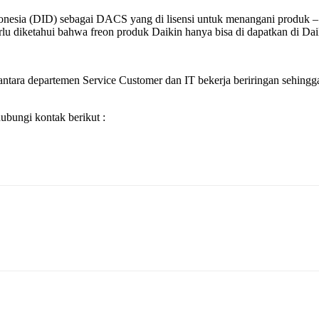
Indonesia (DID) sebagai DACS yang di lisensi untuk menangani produ
 diketahui bahwa freon produk Daikin hanya bisa di dapatkan di Daikin 
ntara departemen Service Customer dan IT bekerja beriringan sehingga 
bungi kontak berikut :