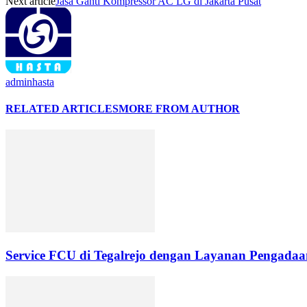
Next article
Jasa Ganti Kompressor AC LG di Jakarta Pusat
adminhasta
RELATED ARTICLES
MORE FROM AUTHOR
Service FCU di Tegalrejo dengan Layanan Pengadaan