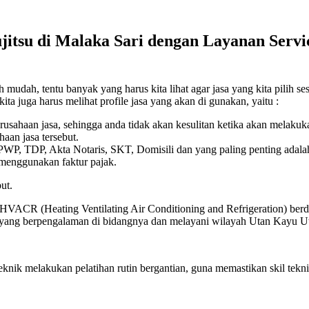
itsu di Malaka Sari dengan Layanan Servi
mudah, tentu banyak yang harus kita lihat agar jasa yang kita pilih se
ita juga harus melihat profile jasa yang akan di gunakan, yaitu :
erusahaan jasa, sehingga anda tidak akan kesulitan ketika akan melaku
aan jasa tersebut.
 NPWP, TDP, Akta Notaris, SKT, Domisili dan yang paling penting adala
 menggunakan faktur pajak.
ut.
 HVACR (Heating Ventilating Air Conditioning and Refrigeration) berdi
ik yang berpengalaman di bidangnya dan melayani wilayah Utan Kayu Ut
eknik melakukan pelatihan rutin bergantian, guna memastikan skil t