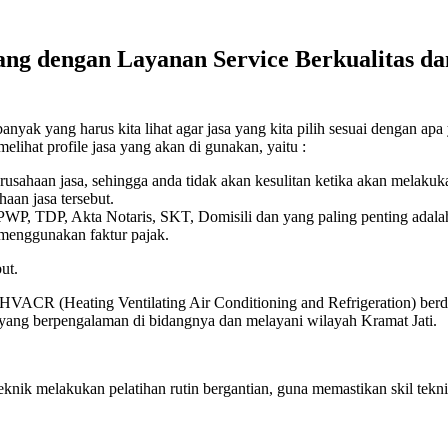
g dengan Layanan Service Berkualitas dan
k yang harus kita lihat agar jasa yang kita pilih sesuai dengan apa y
elihat profile jasa yang akan di gunakan, yaitu :
erusahaan jasa, sehingga anda tidak akan kesulitan ketika akan melaku
aan jasa tersebut.
 NPWP, TDP, Akta Notaris, SKT, Domisili dan yang paling penting adala
 menggunakan faktur pajak.
ut.
 HVACR (Heating Ventilating Air Conditioning and Refrigeration) berdi
k yang berpengalaman di bidangnya dan melayani wilayah Kramat Jati.
eknik melakukan pelatihan rutin bergantian, guna memastikan skil t