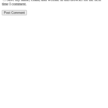
time I comment.
PT. Hasta Prakarsa Cipta
Adalah Perusahaan yang bergerak dibidang Pendingin dan Tata
Udara ( HVACR) berdiri sejak Tahun 2010
Dengan Teknisi Kompeten BNSP ( Badan Nasional Sertifikasi
Profesi )
More