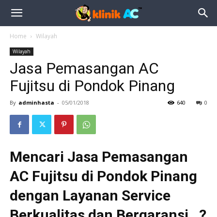
Home
Wilayah
Wilayah
Jasa Pemasangan AC
Fujitsu di Pondok Pinang
By
adminhasta
-
05/01/2018
640
0
Mencari Jasa Pemasangan
AC Fujitsu di Pondok Pinang
dengan Layanan Service
Berkualitas dan Bergaransi…?