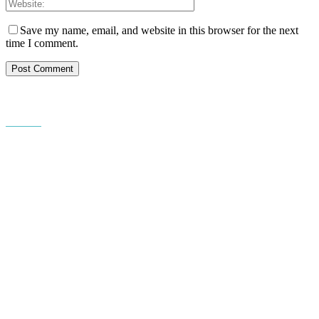
Save my name, email, and website in this browser for the next
time I comment.
PT. Hasta Prakarsa Cipta
Adalah Perusahaan yang bergerak dibidang Pendingin dan Tata
Udara ( HVACR) berdiri sejak Tahun 2010
Dengan Teknisi Kompeten BNSP ( Badan Nasional Sertifikasi
Profesi )