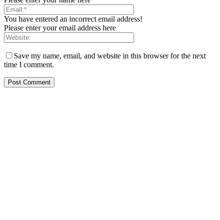
You have entered an incorrect email address!
Please enter your email address here
Save my name, email, and website in this browser for the next
time I comment.
PT. Hasta Prakarsa Cipta
Adalah Perusahaan yang bergerak dibidang Pendingin dan Tata
Udara ( HVACR) berdiri sejak Tahun 2010
Dengan Teknisi Kompeten BNSP ( Badan Nasional Sertifikasi
Profesi )