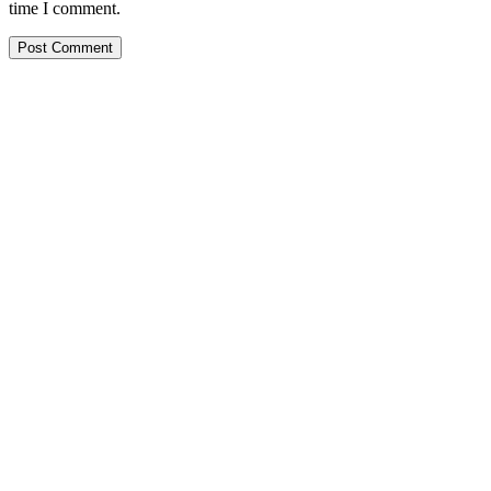
time I comment.
PT. Hasta Prakarsa Cipta
Adalah Perusahaan yang bergerak dibidang Pendingin dan Tata
Udara ( HVACR) berdiri sejak Tahun 2010
Dengan Teknisi Kompeten BNSP ( Badan Nasional Sertifikasi
Profesi )
More