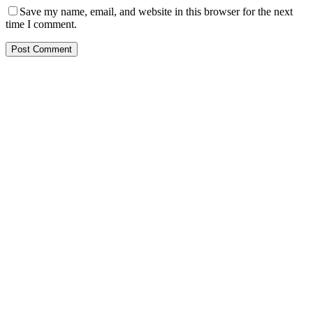
Save my name, email, and website in this browser for the next
time I comment.
PT. Hasta Prakarsa Cipta
Adalah Perusahaan yang bergerak dibidang Pendingin dan Tata
Udara ( HVACR) berdiri sejak Tahun 2010
Dengan Teknisi Kompeten BNSP ( Badan Nasional Sertifikasi
Profesi )