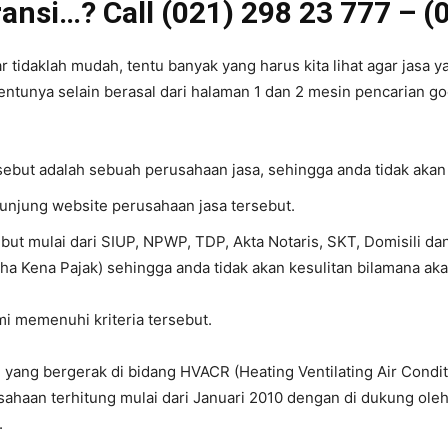
ansi…? Call (021) 298 23 777 – (
idaklah mudah, tentu banyak yang harus kita lihat agar jasa yan
entunya selain berasal dari halaman 1 dan 2 mesin pencarian goog
rsebut adalah sebuah perusahaan jasa, sehingga anda tidak akan
gunjung website perusahaan jasa tersebut.
ebut mulai dari SIUP, NPWP, TDP, Akta Notaris, SKT, Domisili d
ha Kena Pajak) sehingga anda tidak akan kesulitan bilamana ak
ami memenuhi kriteria tersebut.
yang bergerak di bidang HVACR (Heating Ventilating Air Conditi
ahaan terhitung mulai dari Januari 2010 dengan di dukung ole
.