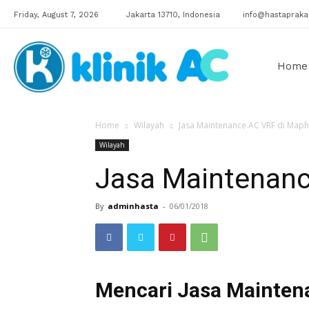
Friday, August 7, 2026
Jakarta 13710, Indonesia
info@hastaprakar
Klinik
Home
Home
Wilayah
Jasa Maintenance AC VRF di Maph
AC
Wilayah
Jasa Maintenanc
By
adminhasta
-
06/01/2018
Mencari Jasa Mainten