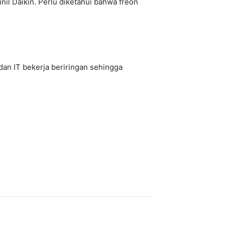
il Daikin. Perlu diketahui bahwa freon
an IT bekerja beriringan sehingga