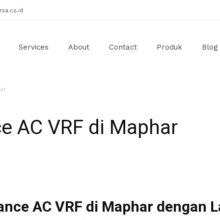
sa.co.id
Services
About
Contact
Produk
Blog
ar
e AC VRF di Maphar
ance AC VRF di Maphar dengan L