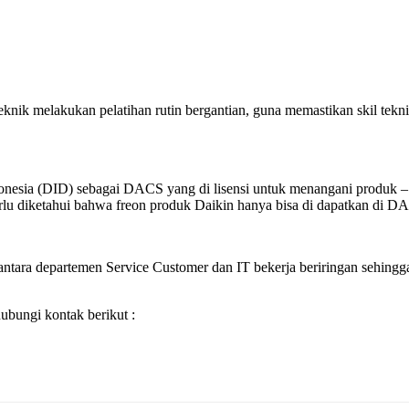
eknik melakukan pelatihan rutin bergantian, guna memastikan skil t
Indonesia (DID) sebagai DACS yang di lisensi untuk menangani produ
u diketahui bahwa freon produk Daikin hanya bisa di dapatkan di DACS 
ntara departemen Service Customer dan IT bekerja beriringan sehingga 
bungi kontak berikut :