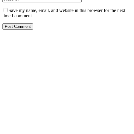
Save my name, email, and website in this browser for the next
time I comment.
PT. Hasta Prakarsa Cipta
Adalah Perusahaan yang bergerak dibidang Pendingin dan Tata
Udara ( HVACR) berdiri sejak Tahun 2010
Dengan Teknisi Kompeten BNSP ( Badan Nasional Sertifikasi
Profesi )