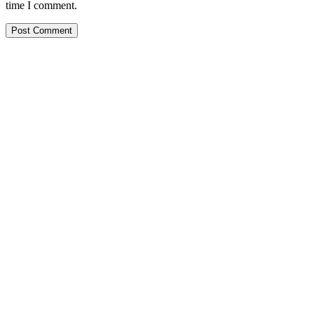
time I comment.
PT. Hasta Prakarsa Cipta
Adalah Perusahaan yang bergerak dibidang Pendingin dan Tata
Udara ( HVACR) berdiri sejak Tahun 2010
Dengan Teknisi Kompeten BNSP ( Badan Nasional Sertifikasi
Profesi )
More