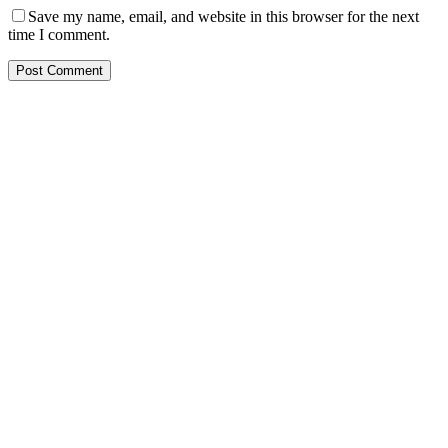
Save my name, email, and website in this browser for the next
time I comment.
PT. Hasta Prakarsa Cipta
Adalah Perusahaan yang bergerak dibidang Pendingin dan Tata
Udara ( HVACR) berdiri sejak Tahun 2010
Dengan Teknisi Kompeten BNSP ( Badan Nasional Sertifikasi
Profesi )