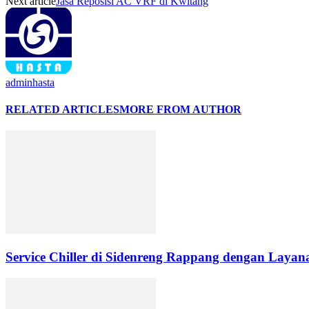
Next article
Jasa Reposisi AC VRF di Kwitang
adminhasta
RELATED ARTICLES
MORE FROM AUTHOR
Service Chiller di Sidenreng Rappang dengan Layana