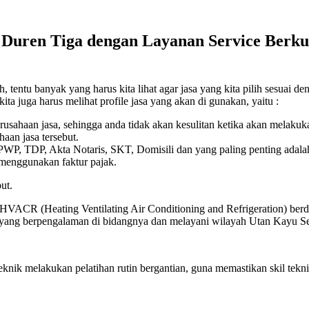
Duren Tiga dengan Layanan Service Berkua
ntu banyak yang harus kita lihat agar jasa yang kita pilih sesuai den
ita juga harus melihat profile jasa yang akan di gunakan, yaitu :
erusahaan jasa, sehingga anda tidak akan kesulitan ketika akan melaku
aan jasa tersebut.
 NPWP, TDP, Akta Notaris, SKT, Domisili dan yang paling penting adala
 menggunakan faktur pajak.
ut.
 HVACR (Heating Ventilating Air Conditioning and Refrigeration) berdi
k yang berpengalaman di bidangnya dan melayani wilayah Utan Kayu Se
eknik melakukan pelatihan rutin bergantian, guna memastikan skil t