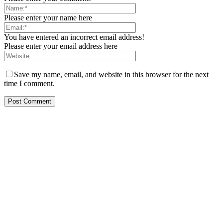
Please enter your name here
You have entered an incorrect email address!
Please enter your email address here
Save my name, email, and website in this browser for the next
time I comment.
PT. Hasta Prakarsa Cipta
Adalah Perusahaan yang bergerak dibidang Pendingin dan Tata
Udara ( HVACR) berdiri sejak Tahun 2010
Dengan Teknisi Kompeten BNSP ( Badan Nasional Sertifikasi
Profesi )