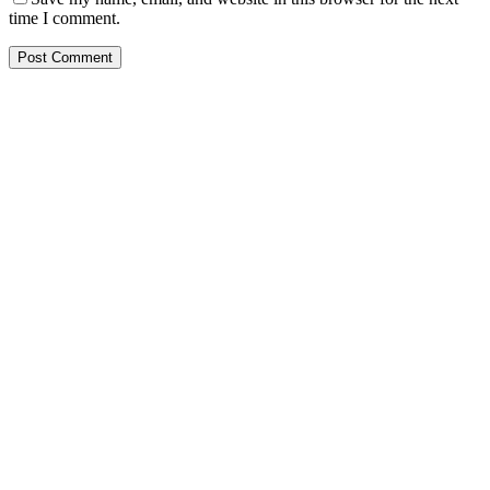
time I comment.
PT. Hasta Prakarsa Cipta
Adalah Perusahaan yang bergerak dibidang Pendingin dan Tata
Udara ( HVACR) berdiri sejak Tahun 2010
Dengan Teknisi Kompeten BNSP ( Badan Nasional Sertifikasi
Profesi )
More