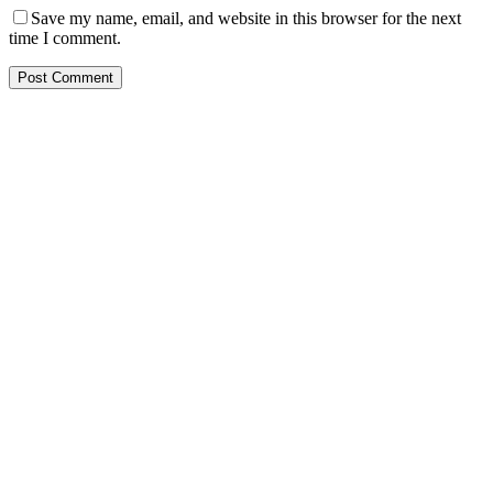
Save my name, email, and website in this browser for the next
time I comment.
PT. Hasta Prakarsa Cipta
Adalah Perusahaan yang bergerak dibidang Pendingin dan Tata
Udara ( HVACR) berdiri sejak Tahun 2010
Dengan Teknisi Kompeten BNSP ( Badan Nasional Sertifikasi
Profesi )