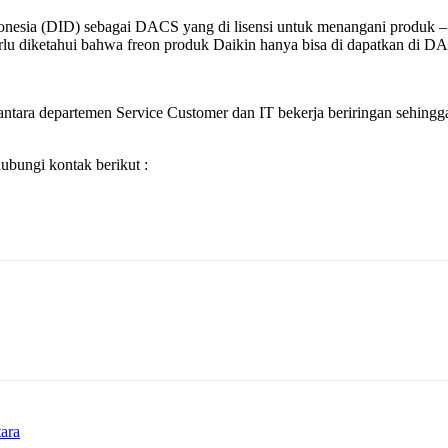
Indonesia (DID) sebagai DACS yang di lisensi untuk menangani produ
u diketahui bahwa freon produk Daikin hanya bisa di dapatkan di DACS 
ntara departemen Service Customer dan IT bekerja beriringan sehingga 
bungi kontak berikut :
ara