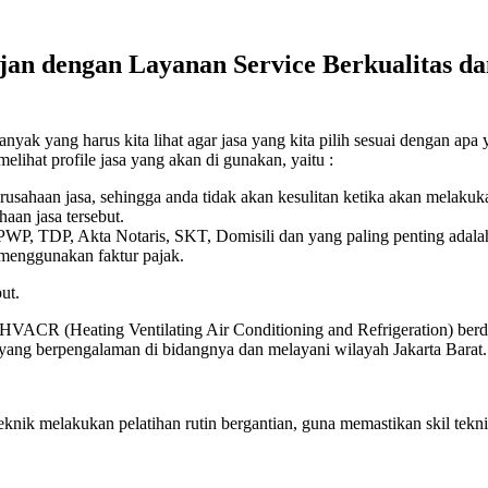
ojan dengan Layanan Service Berkualitas da
nyak yang harus kita lihat agar jasa yang kita pilih sesuai dengan apa 
elihat profile jasa yang akan di gunakan, yaitu :
erusahaan jasa, sehingga anda tidak akan kesulitan ketika akan melaku
aan jasa tersebut.
 NPWP, TDP, Akta Notaris, SKT, Domisili dan yang paling penting adala
 menggunakan faktur pajak.
ut.
 HVACR (Heating Ventilating Air Conditioning and Refrigeration) berdi
k yang berpengalaman di bidangnya dan melayani wilayah Jakarta Barat.
eknik melakukan pelatihan rutin bergantian, guna memastikan skil t