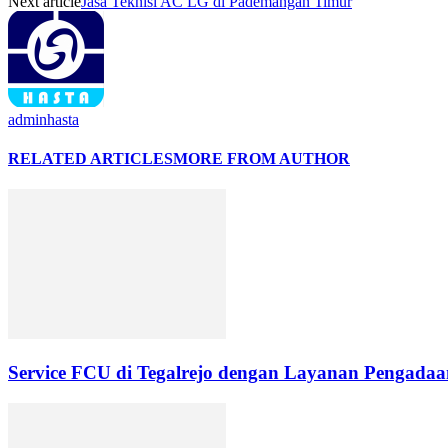
Next article
Jasa Teknisi AC LG di Pademangan Timur
adminhasta
RELATED ARTICLES
MORE FROM AUTHOR
Service FCU di Tegalrejo dengan Layanan Pengadaan