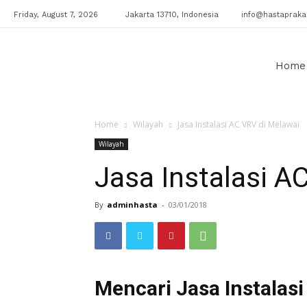
Friday, August 7, 2026
Jakarta 13710, Indonesia
info@hastaprakar
Klinik
Home
Home
Wilayah
Jasa Instalasi AC VRV di Melawai
AC
Wilayah
Jasa Instalasi A
By
adminhasta
-
03/01/2018
Mencari Jasa Instalas