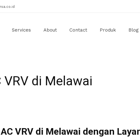
sa.co.id
Services
About
Contact
Produk
Blog
C VRV di Melawai
i AC VRV di Melawai dengan Laya