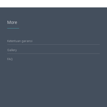
More
Ketentuan garansi
Gallery
FAQ