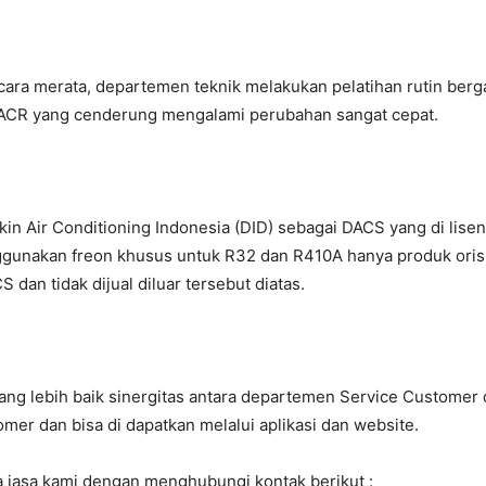
ra merata, departemen teknik melakukan pelatihan rutin bergan
CR yang cenderung mengalami perubahan sangat cepat.
ikin Air Conditioning Indonesia (DID) sebagai DACS yang di lis
gunakan freon khusus untuk R32 dan R410A hanya produk orisin
 dan tidak dijual diluar tersebut diatas.
g lebih baik sinergitas antara departemen Service Customer d
mer dan bisa di dapatkan melalui aplikasi dan website.
 jasa kami dengan menghubungi kontak berikut :