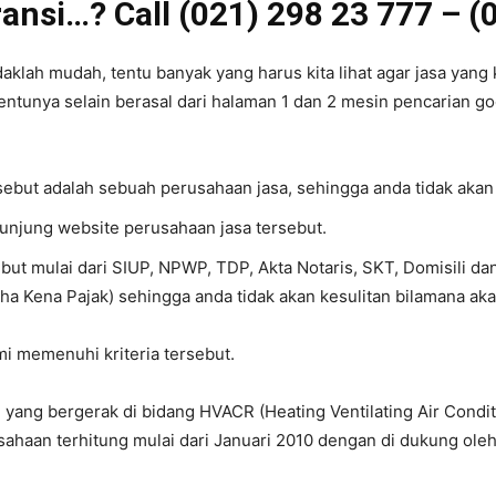
ansi…? Call (021) 298 23 777 – (
aklah mudah, tentu banyak yang harus kita lihat agar jasa yang k
entunya selain berasal dari halaman 1 dan 2 mesin pencarian goog
rsebut adalah sebuah perusahaan jasa, sehingga anda tidak akan
gunjung website perusahaan jasa tersebut.
ebut mulai dari SIUP, NPWP, TDP, Akta Notaris, SKT, Domisili d
ha Kena Pajak) sehingga anda tidak akan kesulitan bilamana ak
ami memenuhi kriteria tersebut.
yang bergerak di bidang HVACR (Heating Ventilating Air Conditi
ahaan terhitung mulai dari Januari 2010 dengan di dukung ole