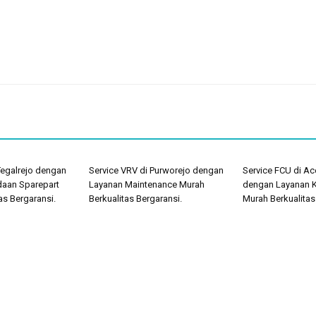
Tegalrejo dengan
Service VRV di Purworejo dengan
Service FCU di A
aan Sparepart
Layanan Maintenance Murah
dengan Layanan K
as Bergaransi.
Berkualitas Bergaransi.
Murah Berkualitas